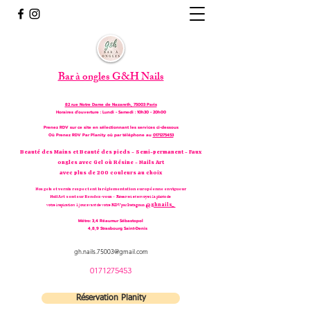
Bar à ongles G&H Nails
82 rue Notre Dame de Nazareth, 75003 Paris
Horaires d'ouverture : Lundi - Samedi : 10h30 - 20h00
Prenez RDV sur ce site en sélectionnant les services ci-dessous
Où Prenez RDV Par Planity où par téléphone
au
0171275453
Beauté des Mains et Beauté des pieds - Semi-permanent - Faux
ongles avec Gel où Résine - Nails Art
avec plus de 200 couleurs au choix
Nos gels et vernis respectent la réglementation européenne en vigueur
Nail Art sont sur Rendez-vous -
Réservez et envoyez la photo de
@ghnails_
votre inspiration 1 jour avant de votre RDV par Instagram
Métro: 3,4 Réaumur Sébastopol
4,8,9 Strasbourg Saint-Denis
gh.nails.75003@gmail.com
0171275453
Réservation Planity